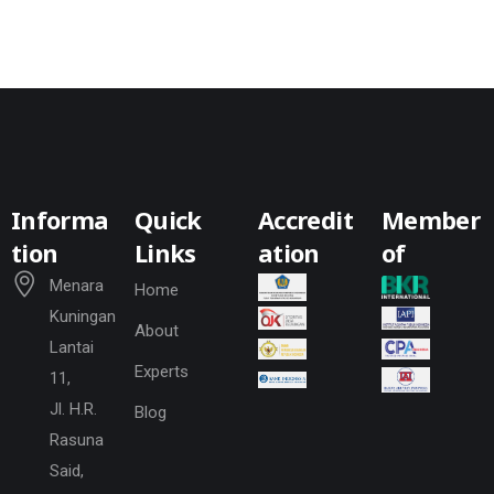
Informa
Quick
Accredit
Member
tion
Links
ation
of
Menara
Home
Kuningan
About
Lantai
Experts
11,
Jl. H.R.
Blog
Rasuna
Said,