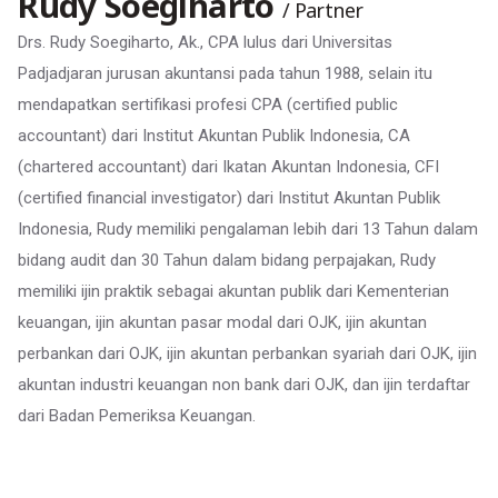
Rudy Soegiharto
/ Partner
Drs. Rudy Soegiharto, Ak., CPA
lulus dari Universitas
Padjadjaran
jurusan akuntansi pada tahu
n 1988
, selain itu
mendapatkan sertifikasi profesi CPA (certified public
accountant) dari Institut Akuntan Publik Indonesia, CA
(chartered accountant) dari Ikatan Akuntan Indonesia,
CFI
(
certified financial investigator
)
dari Institut Akuntan Publik
Indonesia
, Rudy
memiliki pengalaman lebih dari
13
Tahun dalam
bidang audit dan
30 Tahun dalam bidang perpajakan
,
Rudy
m
emiliki ijin praktik sebagai akuntan publik dari Kementerian
keuangan, ijin akuntan pasar modal dari OJK, ijin
akuntan
perbankan dari OJK,
ijin
akuntan perbankan syariah dari OJK,
ijin
akuntan industri keuangan non bank dari OJK, dan ijin terdaftar
dari Badan Pemeriksa Keuangan
.