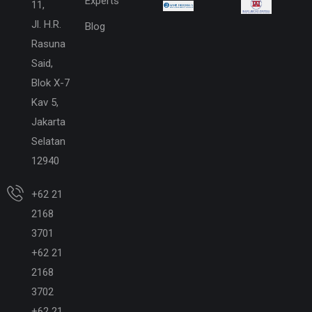
Experts
11,
Jl. H.R.
Blog
Rasuna
Said,
Blok X-7
Kav 5,
Jakarta
Selatan
12940
+62 21
2168
3701
+62 21
2168
3702
+62 21